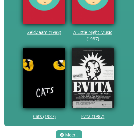
ZeldZaam (1988)
A Little Night Music
(1987)
Cats (1987)
Evita (1987)
Meer...