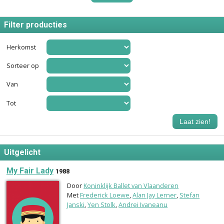
Filter producties
Herkomst
Sorteer op
Van
Tot
Laat zien!
Uitgelicht
My Fair Lady
1988
Door
Koninklijk Ballet van Vlaanderen
Met
Frederick Loewe
,
Alan Jay Lerner
,
Stefan
Janski
,
Yen Stolk
,
Andrei Ivaneanu