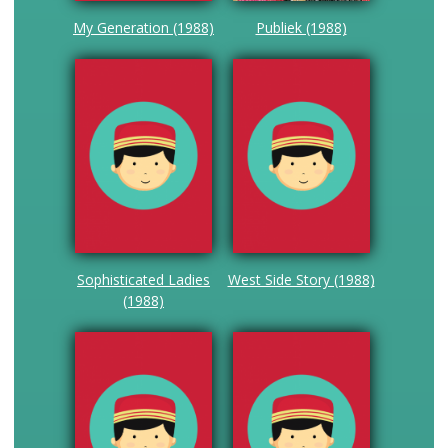
My Generation (1988)
Publiek (1988)
Sophisticated Ladies
West Side Story (1988)
(1988)