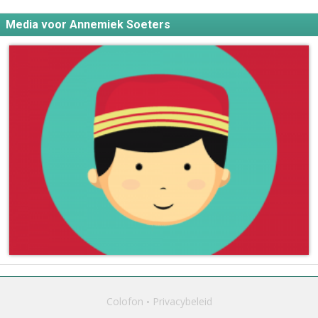
Media voor Annemiek Soeters
Colofon
Privacybeleid