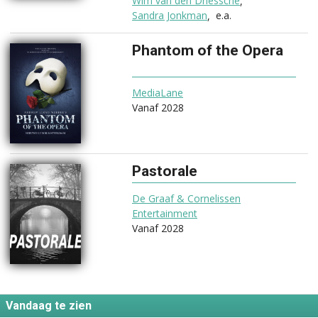
Wim van den Driessche
Sandra Jonkman
e.a.
Phantom of the Opera
(2028)
MediaLane
Vanaf 2028
Pastorale
(2028)
De Graaf & Cornelissen
Entertainment
Vanaf 2028
Vandaag te zien