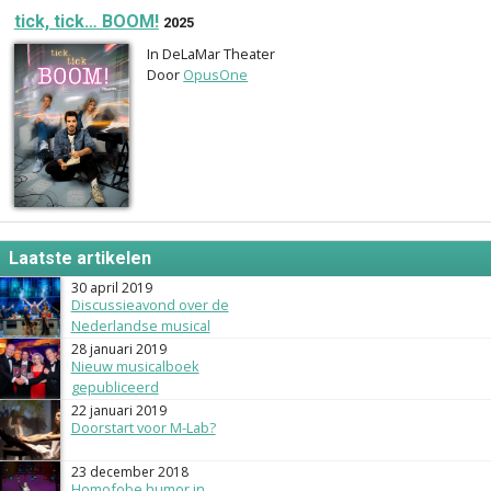
tick, tick… BOOM!
2025
In DeLaMar Theater
Door
OpusOne
Laatste artikelen
30 april 2019
Discussieavond over de
Nederlandse musical
28 januari 2019
Nieuw musicalboek
gepubliceerd
22 januari 2019
Doorstart voor M-Lab?
23 december 2018
Homofobe humor in