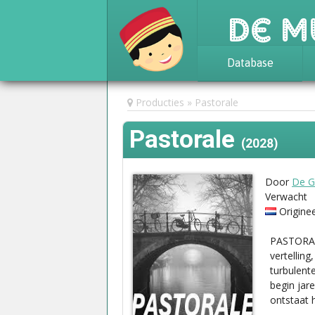
De M
Database
Achtergrond
Producties
Pastorale
Awards
Pastorale
Statistieken
(2028)
Door
De G
Verwacht
Origine
PASTORALE
vertellin
turbulent
begin jar
ontstaat 