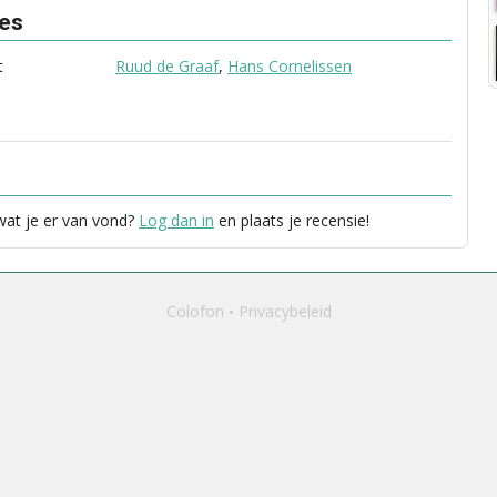
ves
t
Ruud de Graaf
,
Hans Cornelissen
 wat je er van vond?
Log dan in
en plaats je recensie!
Colofon
Privacybeleid