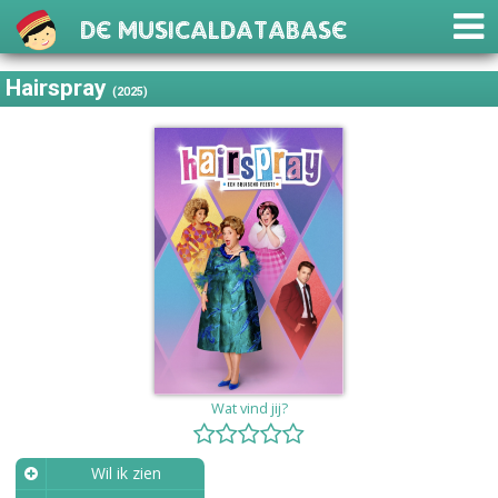
De Musicaldatabase
Hairspray
(2025)
Wat vind jij?
Wil ik zien