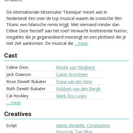
De internationale hitsensatie ‘Titanique’ meert aan in
Nederland! Een over de top musical waarin de iconische film
Titanic een hilarische remix krijgt. Met niemand minder dan
Céline Dion ‘herself’ aan het roer! Verwacht knetterende humor,
megahits die je gegarandeerd meezingt en een plottwist die je
niet ziet aankomen. De musical die
…meer
Cast
Celine Dion
Renée van Wegberg
Jack Dawson
Calvin Kromheer
Rose Dewitt Bukater
Dana van der Geer
Ruth Dewitt Bukater
Robbert van den Bergh
Cal Hockley
Mark Roy Luykx
… meer
Creatives
Script
Marla Mindelle
,
Constantine
Rousouli
,
Tye Blue