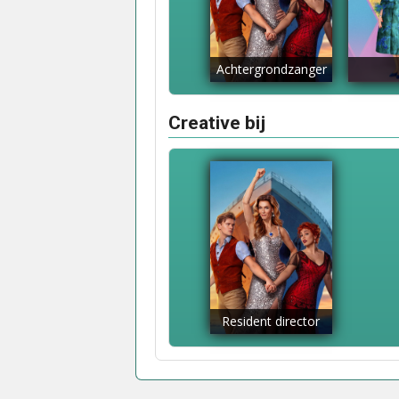
Achtergrondzanger
Creative bij
Resident director