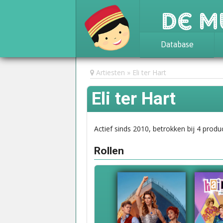
De M
Database
Achtergrond
Artiesten
Eli ter Hart
Awards
Eli ter Hart
Statistieken
Actief sinds 2010, betrokken bij 4 produc
Rollen