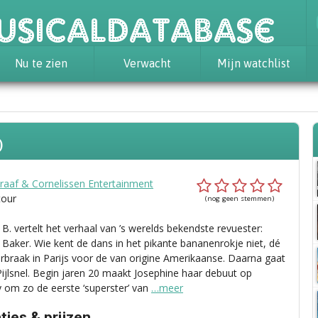
usicaldatabase
Nu te zien
Verwacht
Mijn watchlist
)
raaf & Cornelissen Entertainment
tour
(nog geen stemmen)
B. vertelt het verhaal van ’s werelds bekendste revuester:
 Baker. Wie kent de dans in het pikante bananenrokje niet, dé
rbraak in Parijs voor de van origine Amerikaanse. Daarna gaat
 Pijlsnel. Begin jaren 20 maakt Josephine haar debuut op
om zo de eerste ‘superster’ van
…meer
ies & prijzen