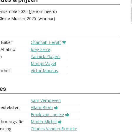
Ensemble 2025 (genomineerd)
leine Musical 2025 (winnaar)
 Baker
Channah Hewitt
 Abatino
Joey Ferre
n
Yannick Plugers
Martijn Vogel
nchell
Victor Marinus
ves
Sam Verhoeven
liedteksten
Allard Blom
Frank van Laecke
choreografie
Martin Michel
eiding
Charles Vanden Broucke