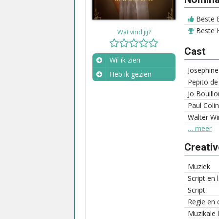
Beste 
Beste K
Wat vind jij?
Cast
Wil ik zien
Josephine
Heb ik gezien
Pepito de
Wanneer?
Jo Bouillo
Paul Colin
Walter Wi
… meer
Creati
Muziek
Script en 
Script
Regie en 
Muzikale l