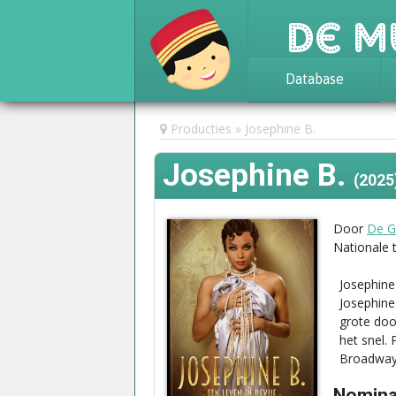
De M
Database
Achtergrond
Producties
Josephine B.
Awards
Josephine B.
Statistieken
(2025
Door
De G
Nationale 
Josephine 
Josephine
grote doo
het snel.
Broadway 
Nominat