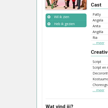
Cast
Patty
Wil ik zien
Angela
Heb ik gezien
Anita
Wanneer?
Angèla
Ria
… meer
Creati
Script
Script en 
Decoront
Kostuum
Choreogra
… meer
Wat vind jij?