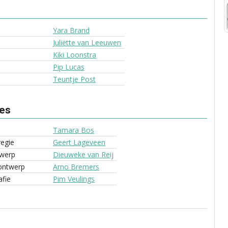
Yara Brand
Juliëtte van Leeuwen
Kiki Loonstra
Pip Lucas
Teuntje Post
ves
Tamara Bos
regie
Geert Lageveen
werp
Dieuweke van Reij
ontwerp
Arno Bremers
fie
Pim Veulings