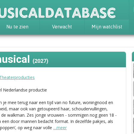
usicaldatabase
Nu te zien
Verwacht
Mijn watchlist
musical
(2027)
Theaterproducties
el Nederlandse productie
je mee terug naar een tijd van no future, woningnood en
eid, maar ook van getoupeerd haar, schoudervullingen,
en de walkman. Zes jonge vrouwen - sommigen nog geen 18 -
n een door mannen bedacht format. In dezelfde pakjes, als
 poppen’, op weg naar volle
…meer