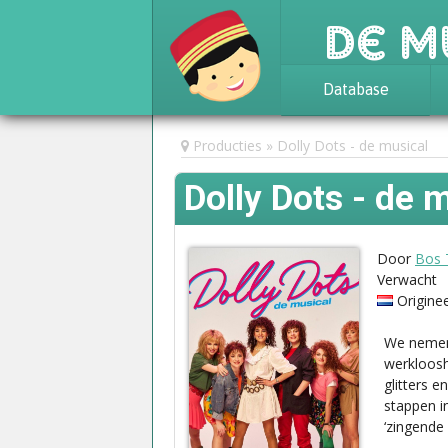
De M
Database
Achtergrond
Producties
Dolly Dots - de musical
Awards
Dolly Dots - de 
Statistieken
Door
Bos 
Verwacht
Origine
We nemen 
werkloosh
glitters 
stappen i
‘zingende