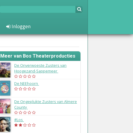
Inloggen
Meer van Bos Theaterproducties
De Onverwoeste Zusters van
Hoogezand-Sappemeer
(2025)
De NEEhoorn
(2024)
De Ongeplukte Zusters van Almere
County
(2023)
#Los
(2022)