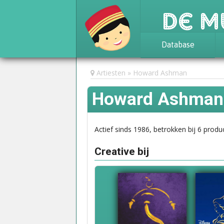
De M
Database
Achtergrond
Artiesten
Howard Ashman
Awards
Howard Ashman
Statistieken
Actief sinds 1986, betrokken bij 6 produc
Creative bij