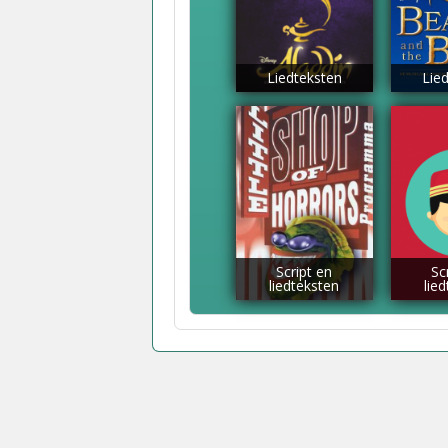
Liedteksten
Lie
Script en
Sc
liedteksten
lie