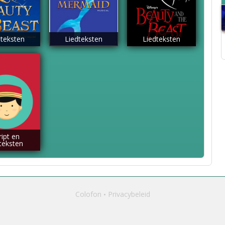
dteksten
Liedteksten
Liedteksten
ript en
dteksten
Colofon
Privacybeleid