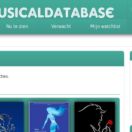
usicaldatabase
Nu te zien
Verwacht
Mijn watchlist
ties.