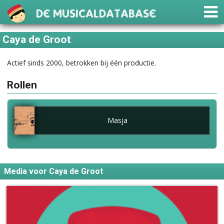
De Musicaldatabase
Caya de Groot
Actief sinds 2000, betrokken bij één productie.
Rollen
Masja
Media voor Caya de Groot