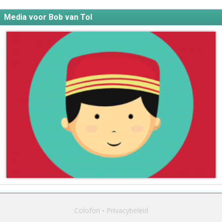
Media voor Bob van Tol
Colofon
Privacybeleid