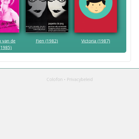
n van de
Fien (1982)
Victoria (1987)
(1985)
Colofon
Privacybeleid