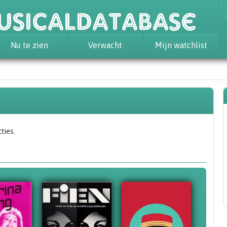
usicaldatabase
Nu te zien
Verwacht
Mijn watchlist
ties.