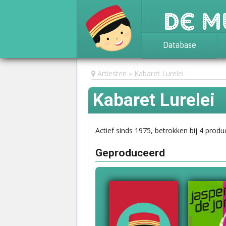
De M
Database
Achtergrond
Artiesten
Kabaret Lurelei
Awards
Kabaret Lurelei
Statistieken
Actief sinds 1975, betrokken bij 4 produc
Geproduceerd