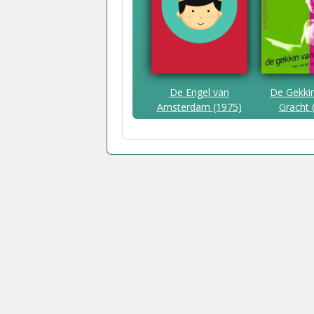
De Engel van
De Gekki
Amsterdam (1975)
Gracht 