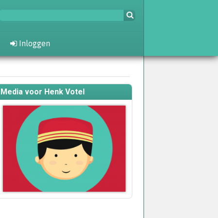
Inloggen
Media voor Henk Votel