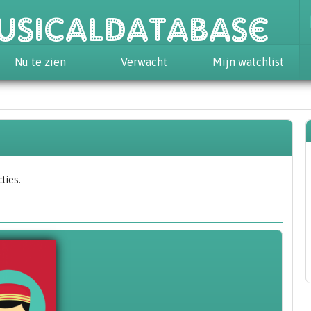
usicaldatabase
Nu te zien
Verwacht
Mijn watchlist
ties.