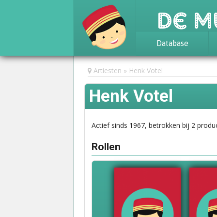
De M
Database
Achtergrond
Artiesten
Henk Votel
Awards
Henk Votel
Statistieken
Actief sinds 1967, betrokken bij 2 produc
Rollen