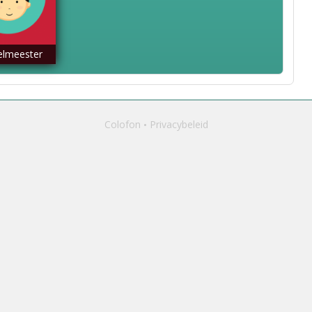
lmeester
Colofon
Privacybeleid