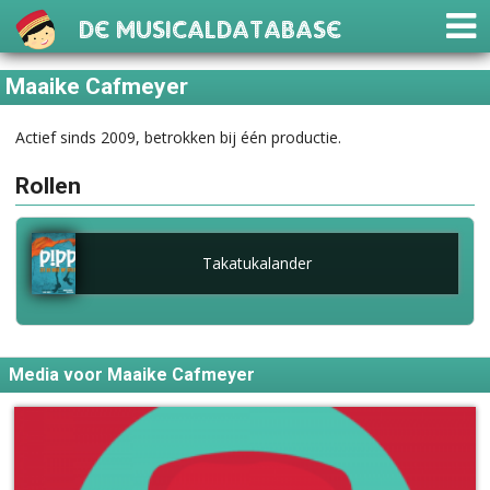
De Musicaldatabase
Maaike Cafmeyer
Actief sinds 2009, betrokken bij één productie.
Rollen
Takatukalander
Media voor Maaike Cafmeyer