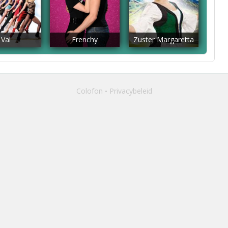
Val
Frenchy
Zuster Margaretta
Colofon
Privacybeleid