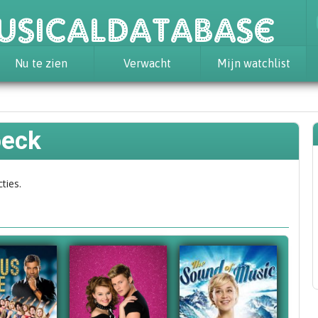
usicaldatabase
Nu te zien
Verwacht
Mijn watchlist
oeck
ties.