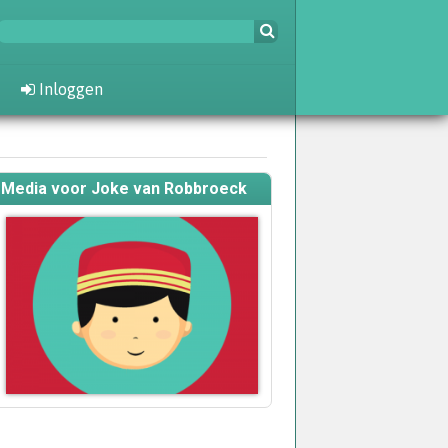
Inloggen
Media voor Joke van Robbroeck