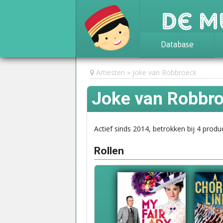
De M
Database
Achtergrond
Artiesten
Joke van Robbroeck
Awards
Joke van Robbr
Statistieken
Actief sinds 2014, betrokken bij 4 produc
Rollen