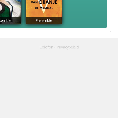
semble
Ensemble
Colofon
Privacybeleid