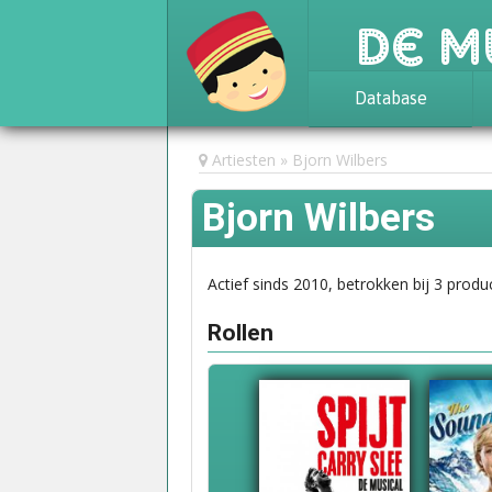
De M
Database
Achtergrond
Artiesten
Bjorn Wilbers
Awards
Bjorn Wilbers
Statistieken
Actief sinds 2010, betrokken bij 3 produc
Rollen