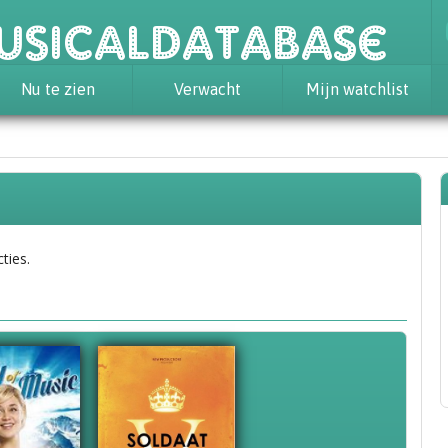
usicaldatabase
Nu te zien
Verwacht
Mijn watchlist
ties.