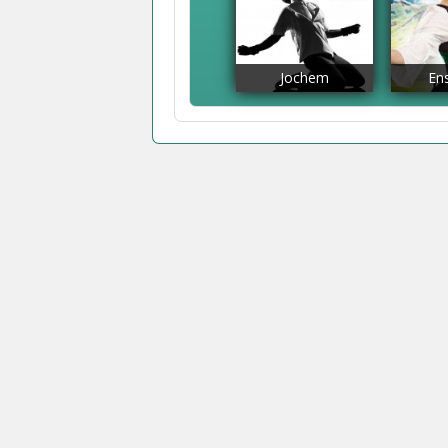
Jochem
En