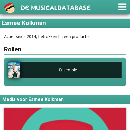
De Musicaldatabase
Esmee Kolkman
Actief sinds 2014, betrokken bij één productie.
Rollen
Ensemble
Media voor Esmee Kolkman