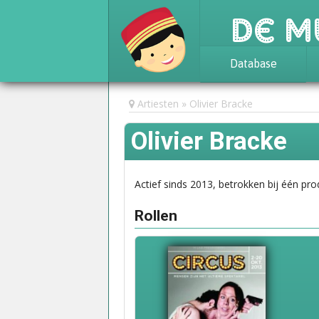
De M
Database
Achtergrond
Artiesten
Olivier Bracke
Awards
Olivier Bracke
Statistieken
Actief sinds 2013, betrokken bij één pro
Rollen