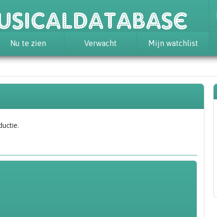
usicaldatabase
Nu te zien
Verwacht
Mijn watchlist
ductie.