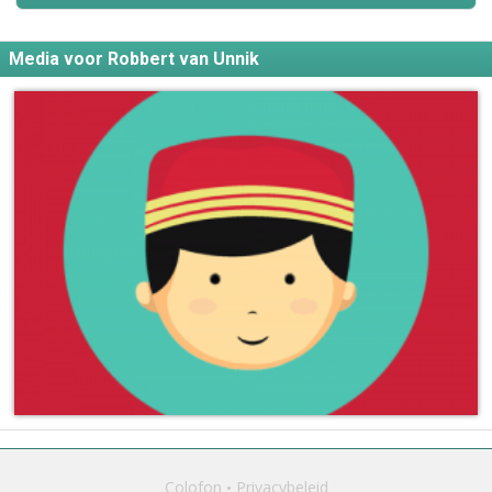
Media voor Robbert van Unnik
Colofon
Privacybeleid