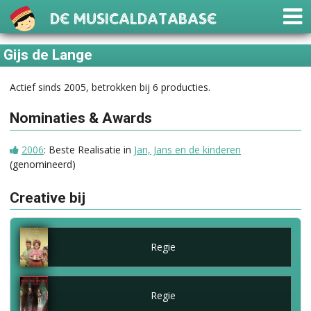
De Musicaldatabase
Gijs de Lange
Actief sinds 2005, betrokken bij 6 producties.
Nominaties & Awards
2006
: Beste Realisatie in
Jan, Jans en de kinderen
(genomineerd)
Creative bij
Regie
Regie