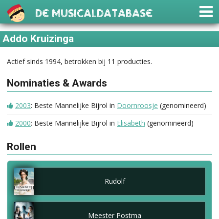
De Musicaldatabase
Addo Kruizinga
Actief sinds 1994, betrokken bij 11 producties.
Nominaties & Awards
2003
: Beste Mannelijke Bijrol in
Doornroosje
(genomineerd)
2000
: Beste Mannelijke Bijrol in
Elisabeth
(genomineerd)
Rollen
Rudolf
Meester Postma