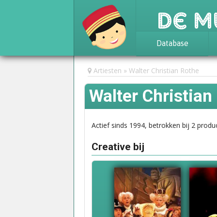
De M
Database
Achtergrond
Artiesten
Walter Christian Rothe
Awards
Walter Christian
Statistieken
Actief sinds 1994, betrokken bij 2 produc
Creative bij