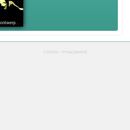
tontwerp
Colofon
Privacybeleid