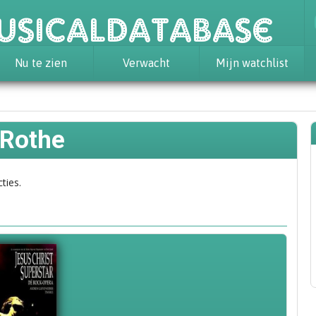
usicaldatabase
Nu te zien
Verwacht
Mijn watchlist
 Rothe
ties.