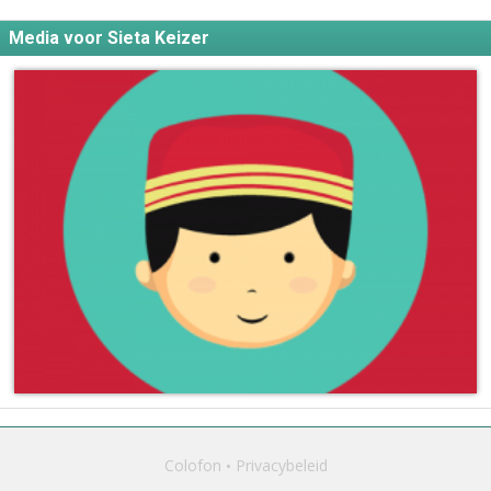
Media voor Sieta Keizer
Colofon
Privacybeleid