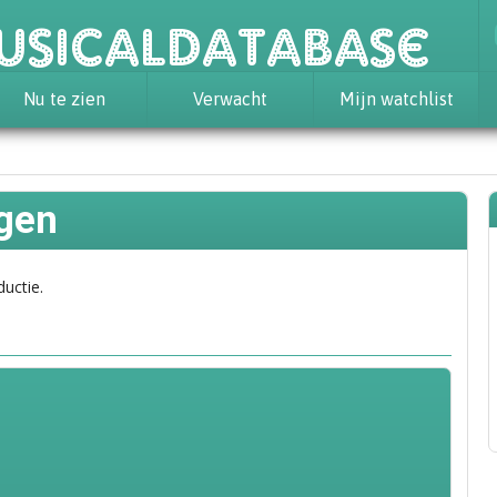
usicaldatabase
Nu te zien
Verwacht
Mijn watchlist
gen
ductie.