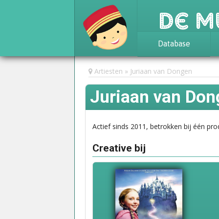
De M
Database
Achtergrond
Artiesten
Juriaan van Dongen
Awards
Juriaan van Don
Statistieken
Actief sinds 2011, betrokken bij één pro
Creative bij