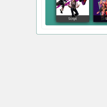
Script
S