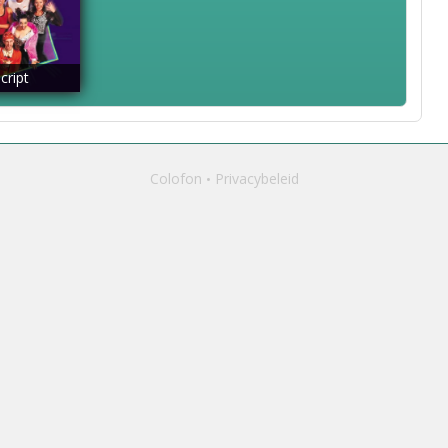
cript
Colofon
Privacybeleid