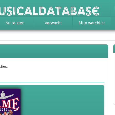
usicaldatabase
Nu te zien
Verwacht
Mijn watchlist
ties.