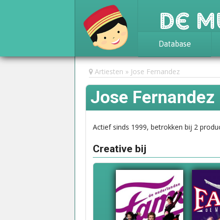
De M
Database
Achtergrond
Artiesten
Jose Fernandez
Awards
Jose Fernandez
Statistieken
Actief sinds 1999, betrokken bij 2 produc
Creative bij