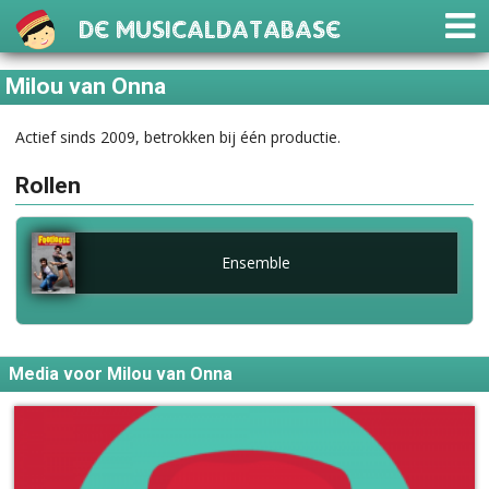
De Musicaldatabase
Milou van Onna
Actief sinds 2009, betrokken bij één productie.
Rollen
Ensemble
Media voor Milou van Onna