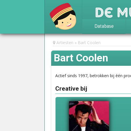
De M
Database
Achtergrond
Artiesten
Bart Coolen
Awards
Bart Coolen
Statistieken
Actief sinds 1997, betrokken bij één pro
Creative bij