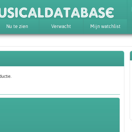
usicaldatabase
Nu te zien
Verwacht
Mijn watchlist
ductie.