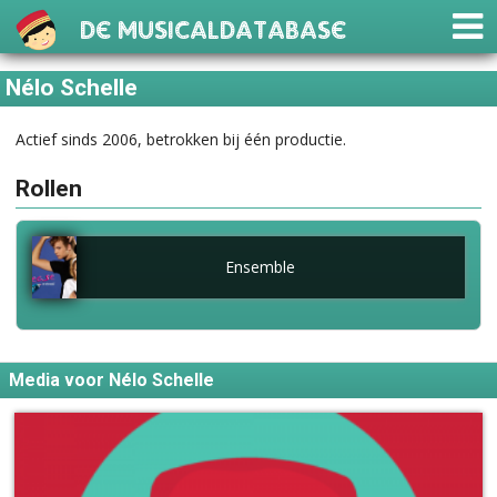
De Musicaldatabase
Nélo Schelle
Actief sinds 2006, betrokken bij één productie.
Rollen
Ensemble
Media voor Nélo Schelle