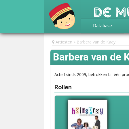
De M
Database
Achtergrond
Artiesten
Barbera van de Kaay
Awards
Barbera van de 
Statistieken
Actief sinds 2009, betrokken bij één pro
Rollen