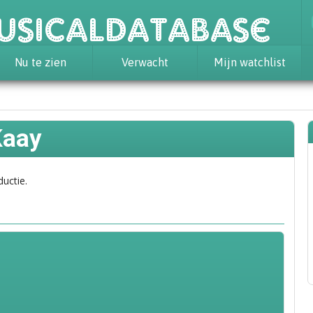
usicaldatabase
Nu te zien
Verwacht
Mijn watchlist
Kaay
ductie.