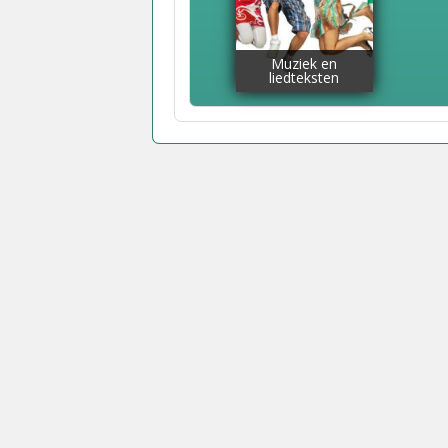
Muziek en
liedteksten