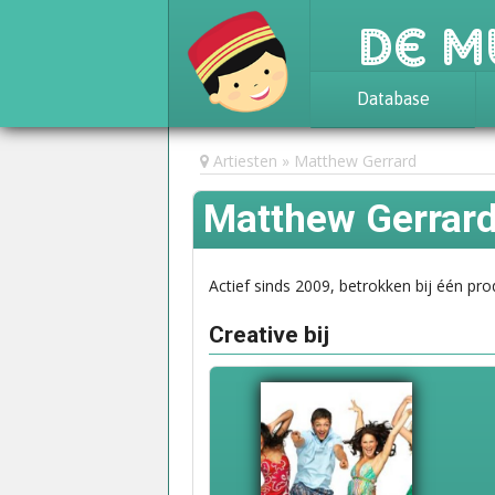
De M
Database
Achtergrond
Artiesten
Matthew Gerrard
Awards
Matthew Gerrar
Statistieken
Actief sinds 2009, betrokken bij één pro
Creative bij