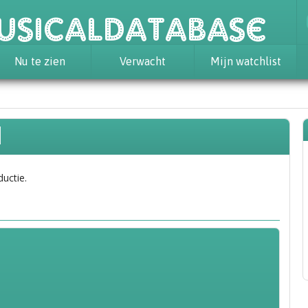
usicaldatabase
Nu te zien
Verwacht
Mijn watchlist
d
ductie.