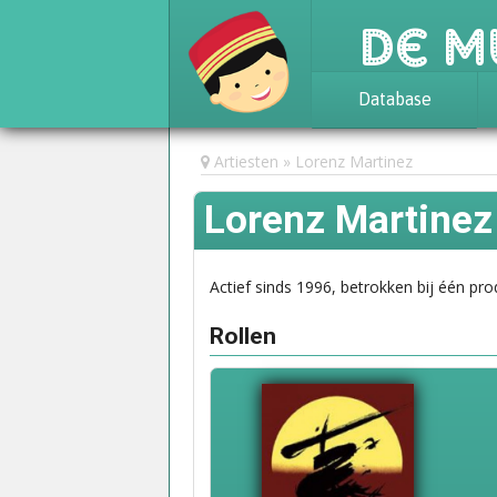
De M
Database
Achtergrond
Artiesten
Lorenz Martinez
Awards
Lorenz Martinez
Statistieken
Actief sinds 1996, betrokken bij één pro
Rollen