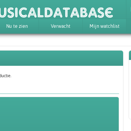
usicaldatabase
Nu te zien
Verwacht
Mijn watchlist
ductie.