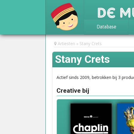
De M
Database
Achtergrond
Artiesten
Stany Crets
Awards
Stany Crets
Statistieken
Actief sinds 2009, betrokken bij 3 produc
Creative bij