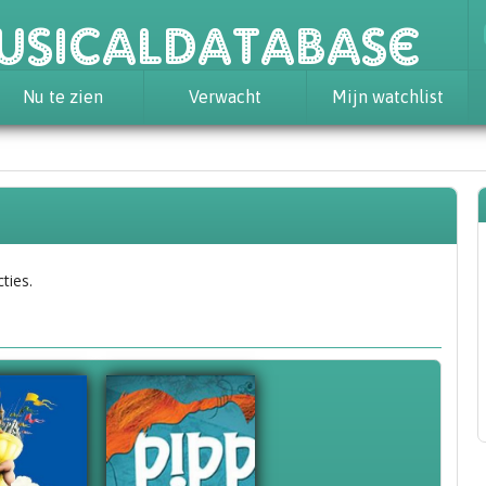
usicaldatabase
Nu te zien
Verwacht
Mijn watchlist
ties.