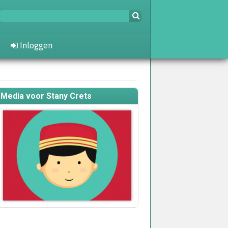
Inloggen
Media voor Stany Crets