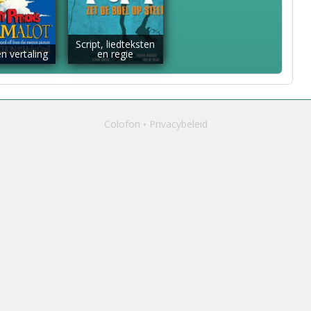
Script, liedteksten
n vertaling
en regie
Colofon
Privacybeleid