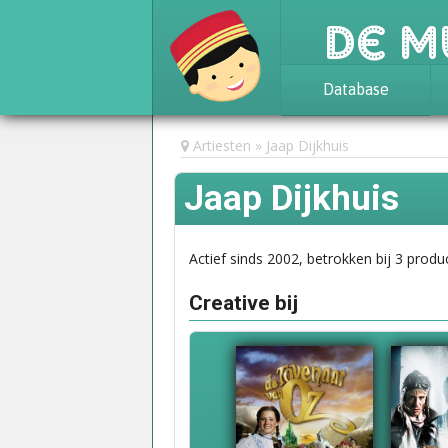
De M
Database
Achtergrond
Artiesten
Jaap Dijkhuis
Awards
Jaap Dijkhuis
Statistieken
Actief sinds 2002, betrokken bij 3 produc
Creative bij