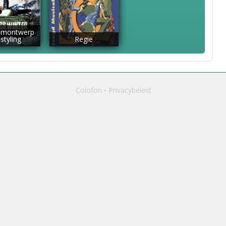
umontwerp
styling
Regie
Colofon
Privacybeleid