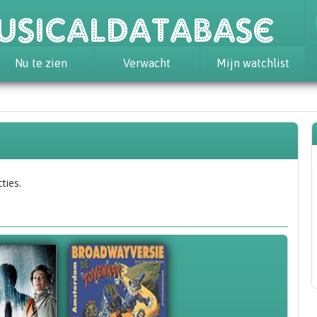
usicaldatabase
Nu te zien
Verwacht
Mijn watchlist
ties.