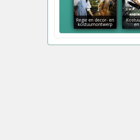
Regie en decor- en
Kostu
kostuumontwerp
en 