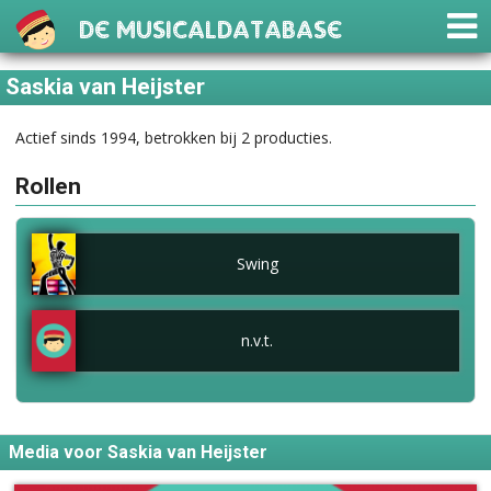
De Musicaldatabase
Saskia van Heijster
Actief sinds 1994, betrokken bij 2 producties.
Rollen
Swing
n.v.t.
Media voor Saskia van Heijster