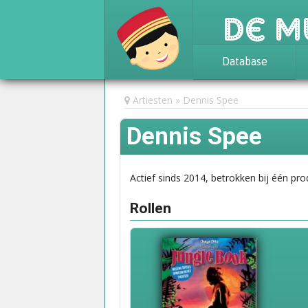
De M
Database
Achtergrond
Artiesten
Dennis Spee
Awards
Dennis Spee
Statistieken
Actief sinds 2014, betrokken bij één pro
Rollen