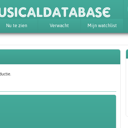
usicaldatabase
Nu te zien
Verwacht
Mijn watchlist
ductie.