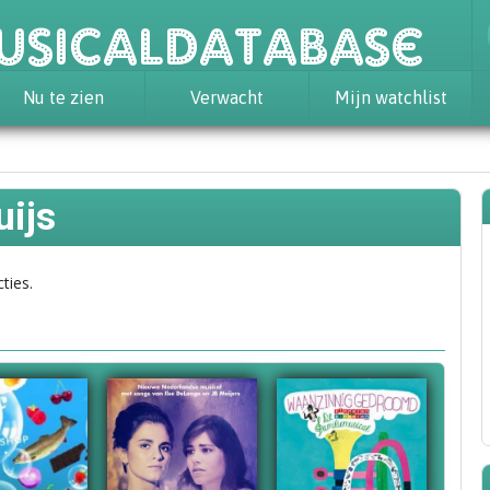
usicaldatabase
Nu te zien
Verwacht
Mijn watchlist
uijs
ties.