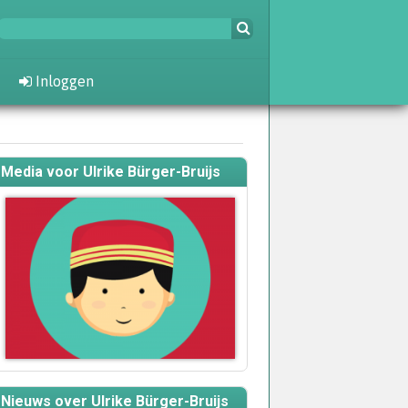
Inloggen
Media voor Ulrike Bürger-Bruijs
Nieuws over Ulrike Bürger-Bruijs