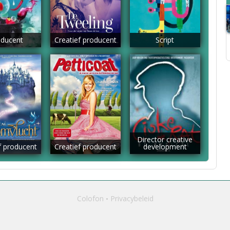
ducent
Creatief producent
Script
Director creative
f producent
Creatief producent
development
Colofon
Privacybeleid