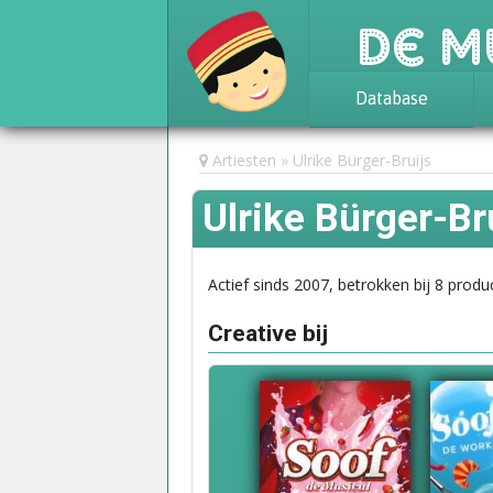
De M
Database
Achtergrond
Artiesten
Ulrike Bürger-Bruijs
Awards
Ulrike Bürger-Br
Statistieken
Actief sinds 2007, betrokken bij 8 produc
Creative bij