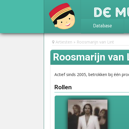
De M
Database
Achtergrond
Artiesten
Roosmarijn van Lint
Awards
Roosmarijn van 
Statistieken
Actief sinds 2005, betrokken bij één pro
Rollen