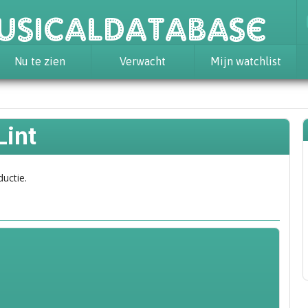
usicaldatabase
Nu te zien
Verwacht
Mijn watchlist
Lint
ductie.