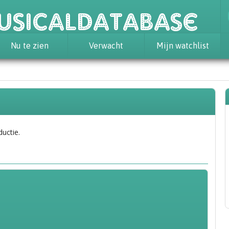
usicaldatabase
Nu te zien
Verwacht
Mijn watchlist
ductie.