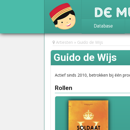
De M
Database
Achtergrond
Artiesten
Guido de Wijs
Awards
Guido de Wijs
Statistieken
Actief sinds 2010, betrokken bij één pro
Rollen