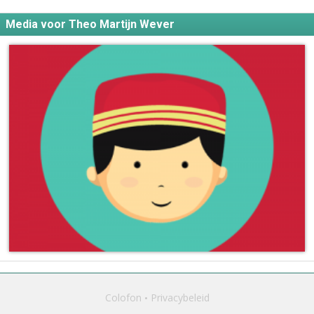
Media voor Theo Martijn Wever
Colofon
Privacybeleid