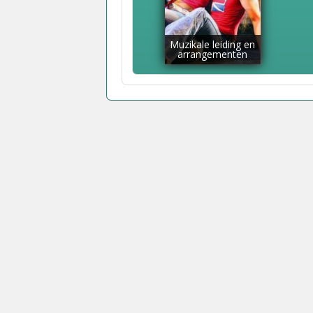
Muzikale leiding en
arrangementen