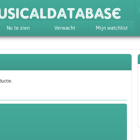
usicaldatabase
Nu te zien
Verwacht
Mijn watchlist
ductie.