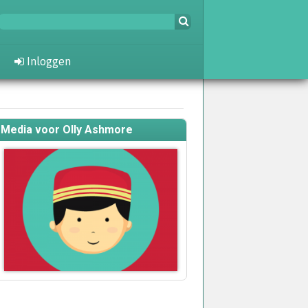
Inloggen
Media voor Olly Ashmore