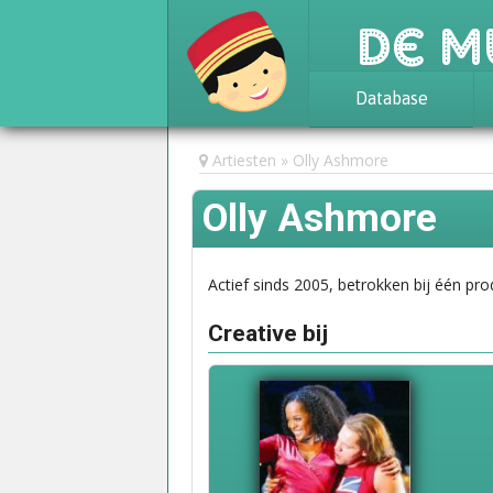
De M
Database
Achtergrond
Artiesten
Olly Ashmore
Awards
Olly Ashmore
Statistieken
Actief sinds 2005, betrokken bij één pro
Creative bij