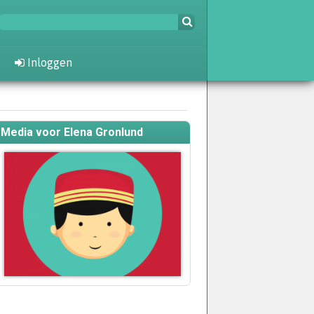
Inloggen
Media voor Elena Gronlund