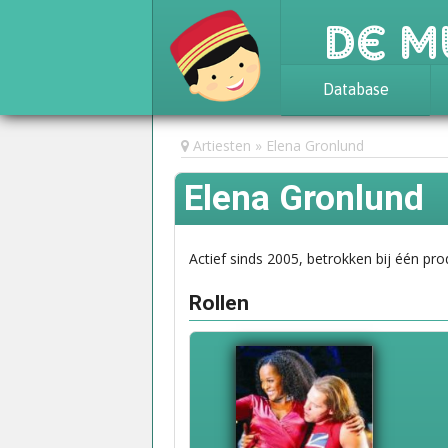
De M
Database
Achtergrond
Artiesten
Elena Gronlund
Awards
Elena Gronlund
Statistieken
Actief sinds 2005, betrokken bij één pro
Rollen