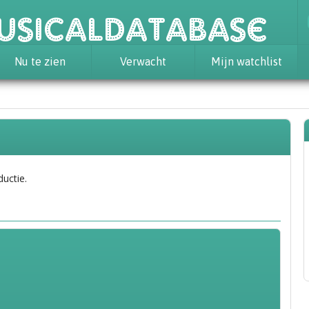
usicaldatabase
Nu te zien
Verwacht
Mijn watchlist
ductie.