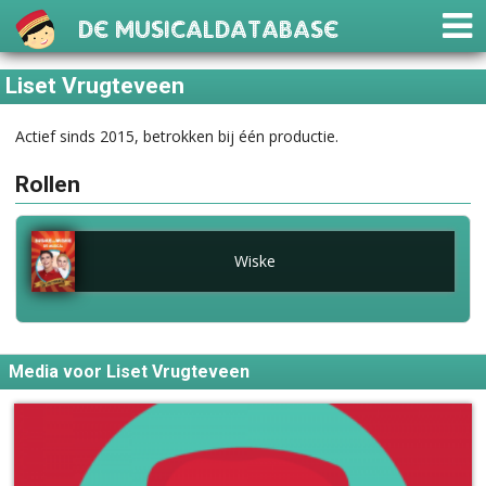
De Musicaldatabase
Liset Vrugteveen
Actief sinds 2015, betrokken bij één productie.
Rollen
Wiske
Media voor Liset Vrugteveen