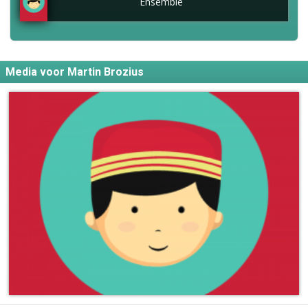
Ensemble
Media voor Martin Brozius