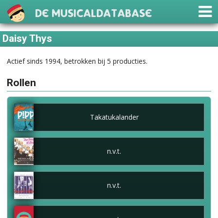
De Musicaldatabase
Daisy Thys
Actief sinds 1994, betrokken bij 5 producties.
Rollen
Takatukalander
n.v.t.
n.v.t.