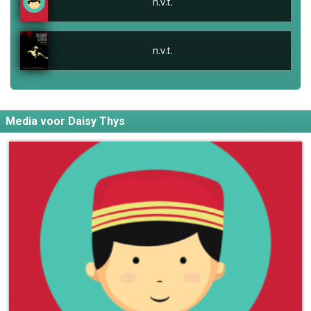
n.v.t.
n.v.t.
Media voor Daisy Thys