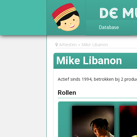
De M
Database
Achtergrond
Artiesten
Mike Libanon
Awards
Mike Libanon
Statistieken
Actief sinds 1994, betrokken bij 2 produc
Rollen