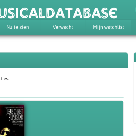
usicaldatabase
Nu te zien
Verwacht
Mijn watchlist
ties.