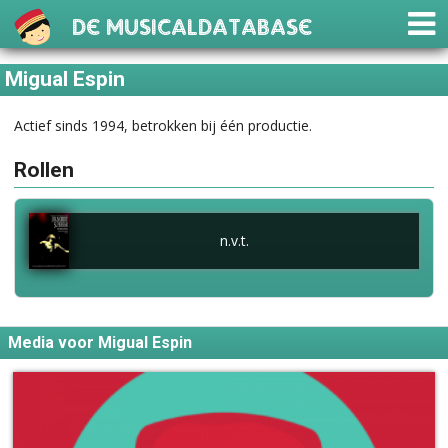
De Musicaldatabase
Migual Espin
Actief sinds 1994, betrokken bij één productie.
Rollen
n.v.t.
Media voor Migual Espin