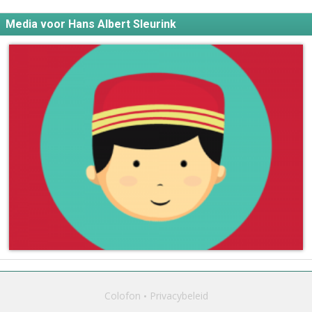
Media voor Hans Albert Sleurink
Colofon
Privacybeleid