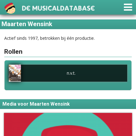
De Musicaldatabase
Maarten Wensink
Actief sinds 1997, betrokken bij één productie.
Rollen
n.v.t.
Media voor Maarten Wensink