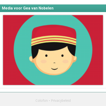
Media voor Gea van Nobelen
Colofon
Privacybeleid